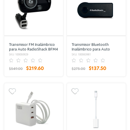
Transmisor FM Inalámbrico
Transmisor Bluetooth
para Auto RadioShack BFM4
Inalámbrico para Auto
/ USB
RadioShack Negro
SKU: 100050929
SKU: 100063981
$219.60
$137.50
$549.00
$275.00