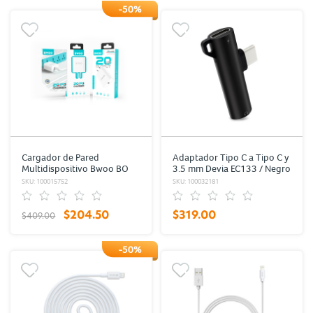
-50%
Cargador de Pared
Adaptador Tipo C a Tipo C y
Multidispositivo Bwoo BO
3.5 mm Devia EC133 / Negro
CDA70 / Blanco / Tipo-C
SKU: 100015752
SKU: 100032181
$204.50
$319.00
$409.00
-50%