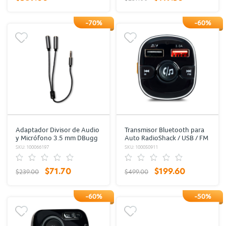
-70%
-60%
Adaptador Divisor de Audio
Transmisor Bluetooth para
y Micrófono 3.5 mm DBugg
Auto RadioShack / USB / FM
/ Negro
/ Negro
SKU: 100066197
SKU: 100050911
$71.70
$199.60
$239.00
$499.00
-60%
-50%