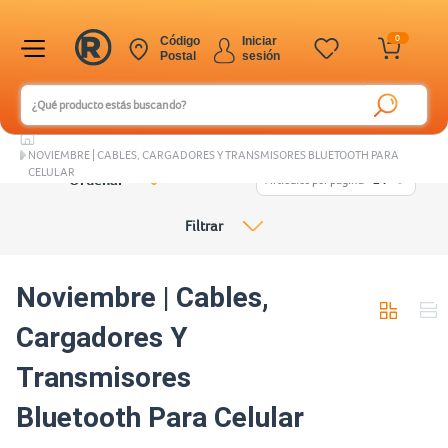
0
Código
Iniciar
Postal
sesión
NOVIEMBRE | CABLES, CARGADORES Y TRANSMISORES BLUETOOTH PARA
CELULAR
Ordenar
Artículos por página
24
Filtrar
Noviembre | Cables,
Cargadores Y
Transmisores
Bluetooth Para Celular