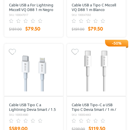
Cable USB a For Lightning
Cable USB a Tipo C Miccell
Miccell VQ D88 1 m Negro
VQ D88 1 m Blanco
SKU: 100047017
SKU: 100047050
$79.50
$79.50
$159.00
$159.00
-50%
Cable USB Tipo C a
Cable USB Tipo-C a USB
Lightning Devia Smart / 1.5
Tipo C Devia Smart / 1 m /
m / Blanco
Blanco
SKU: 100054680
SKU: 100054663
$589.00
$119.50
$239.00