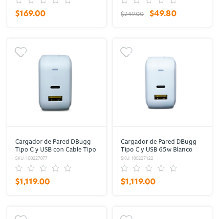
$169.00
$49.80
$249.00
Cargador de Pared DBugg
Cargador de Pared DBugg
Tipo C y USB con Cable Tipo
Tipo C y USB 65w Blanco
C Blanco
SKU: 100227077
SKU: 100227122
$1,119.00
$1,119.00