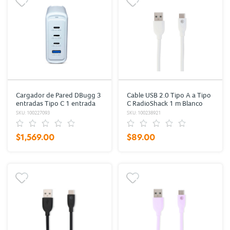
Cargador de Pared DBugg 3
Cable USB 2.0 Tipo A a Tipo
entradas Tipo C 1 entrada
C RadioShack 1 m Blanco
USB con Cable Tipo C Blanco
SKU: 100227093
SKU: 100238921
$1,569.00
$89.00