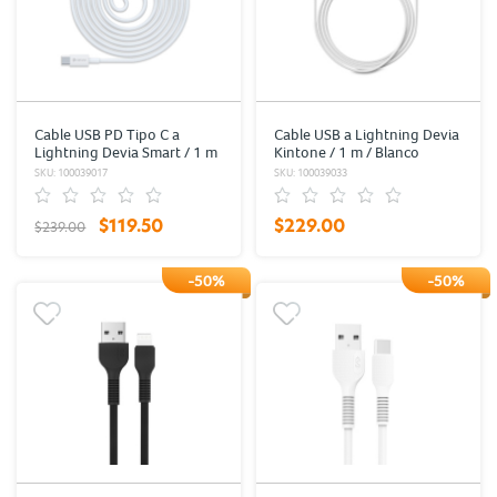
Cable USB PD Tipo C a
Cable USB a Lightning Devia
Lightning Devia Smart / 1 m
Kintone / 1 m / Blanco
/ Blanco
SKU: 100039017
SKU: 100039033
$119.50
$229.00
$239.00
-50%
-50%