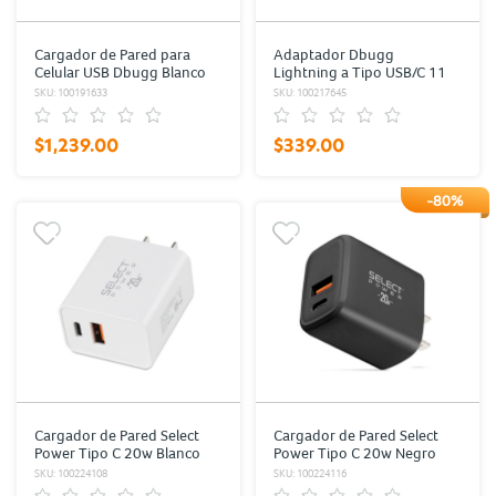
Cargador de Pared para
Adaptador Dbugg
Celular USB Dbugg Blanco
Lightning a Tipo USB/C 11
cm Blanco
SKU: 100191633
SKU: 100217645
$1,239.00
$339.00
-80%
Cargador de Pared Select
Cargador de Pared Select
Power Tipo C 20w Blanco
Power Tipo C 20w Negro
SKU: 100224108
SKU: 100224116