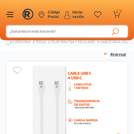
0
Código
Iniciar
Postal
sesión
Ingresar Codigo Postal
CATEGORÍA
TODAS
TELEFONÍA FIJA Y CELULARES
CABLES PARA CELULA
Regresar