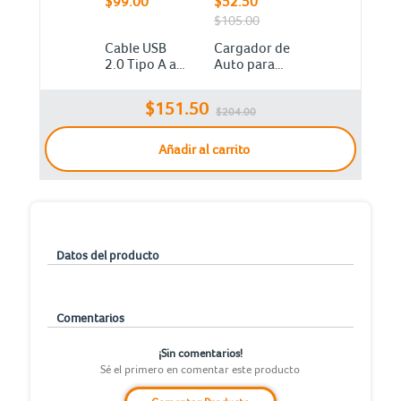
$99.00
$52.50
$105.00
Cable USB
Cargador de
2.0 Tipo A a
Auto para
Tipo C
Celular
RadioShack 1
Carga Rápida
$151.50
m Negro
DBugg /
$204.00
Negro / 2
USB
Añadir al carrito
Datos del producto
Comentarios
¡Sin comentarios!
Sé el primero en comentar este producto