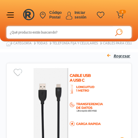
0
Código
Iniciar
Postal
sesión
Ingresar Codigo Postal
CATEGORÍA
TODAS
TELEFONÍA FIJA Y CELULARES
CABLES PARA CELULA
Regresar