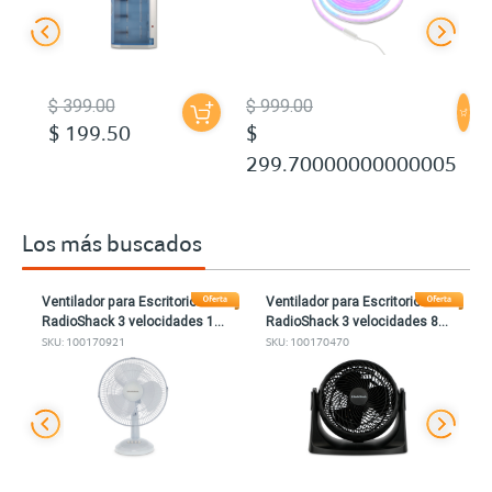
$ 999.00
$ 299.00
$
299.70000000000005
Los más buscados
Ventilador para Escritorio
Router Repetidor Inalámbrico
RadioShack 3 velocidades 8
RadioShack 300 MBPS 20
pulg. Negro
DBM Blanco
SKU: 100170470
SKU: 100012535