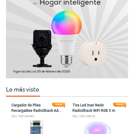
Lo más visto
Tira Led Inari Neón
Pilas Alcalinas AAA
RadioShack WiFi RGB 5 m
RadioShack 36 piezas
SKU: 100128618
SKU: 72170