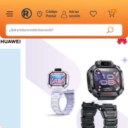
0
Código
Iniciar
Postal
sesión