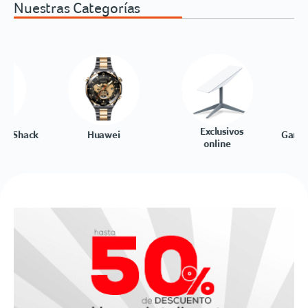
Nuestras Categorías
Exclusivos
Gamers y descargables
Cómputo y ac
online