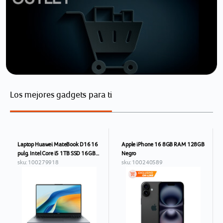
Los mejores gadgets para ti
Laptop Huawei MateBook D16 16
Apple iPhone 16 8GB RAM 128GB
pulg. Intel Core i5 1TB SSD 16GB
Negro
RAM Gris
sku: 100279918
sku: 100240589