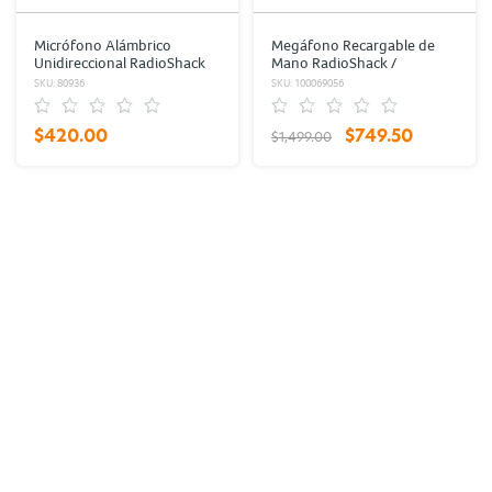
Micrófono Alámbrico
Megáfono Recargable de
Unidireccional RadioShack
Mano RadioShack /
XLR 5 m
USB/SD/Auxiliar / Blanco con
SKU: 80936
SKU: 100069056
azul
$420.00
$749.50
$1,499.00