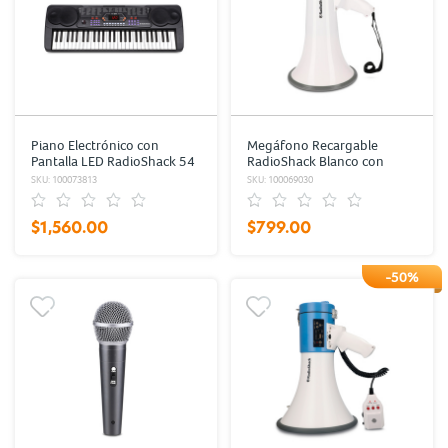
Piano Electrónico con
Megáfono Recargable
Pantalla LED RadioShack 54
RadioShack Blanco con
teclas Negro
Naranja
SKU: 100073813
SKU: 100069030
$1,560.00
$799.00
-50%