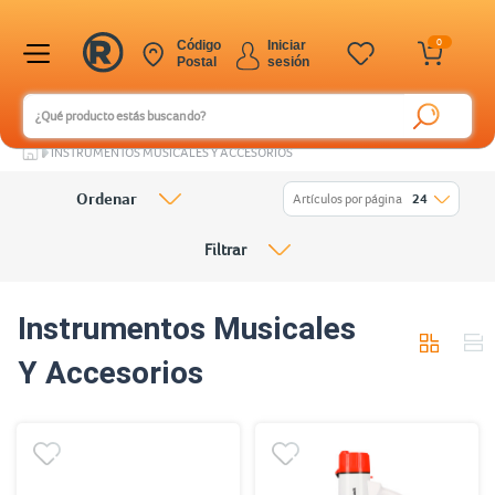
0
Código
Iniciar
Postal
sesión
INSTRUMENTOS MUSICALES Y ACCESORIOS
Ordenar
Artículos por página
24
Filtrar
Instrumentos Musicales
Y Accesorios