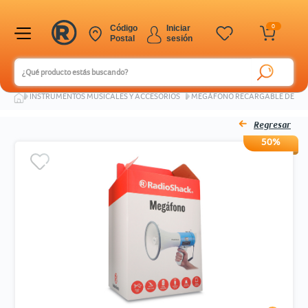
0
Código
Iniciar
Postal
sesión
Ingresar Codigo Postal
INSTRUMENTOS MUSICALES Y ACCESORIOS
MEGÁFONO RECARGABLE DE MAN
Regresar
50%