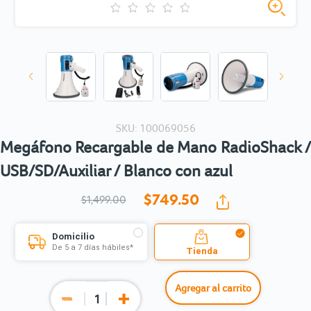
SKU: 100069056
Megáfono Recargable de Mano RadioShack /
USB/SD/Auxiliar / Blanco con azul
$749.
50
$1,499.00
Domicilio
De 5 a 7 días hábiles*
Tienda
Agregar al carrito