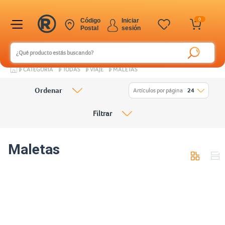
0
Código
Iniciar
Postal
sesión
CATEGORÍA
TODAS
VIAJE
MALETAS
Ordenar
Artículos por página
24
Filtrar
Maletas