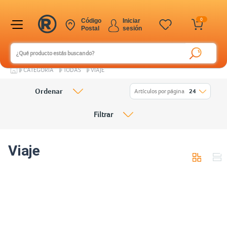
0
Código
Iniciar
Postal
sesión
CATEGORÍA
TODAS
VIAJE
Ordenar
Artículos por página
24
Filtrar
Viaje