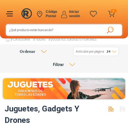
0
Código
Iniciar
Postal
sesión
CATEGORÍA
TODAS
JUGUETES, GADGETS Y DRONES
Ordenar
Artículos por página
24
Filtrar
Juguetes, Gadgets Y
Drones