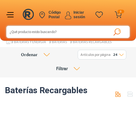
0
Código
Iniciar
Postal
sesión
BATERÍAS Y ENERGÍA
BATERÍAS
BATERÍAS RECARGABLES
Ordenar
Artículos por página
24
Filtrar
Baterías Recargables