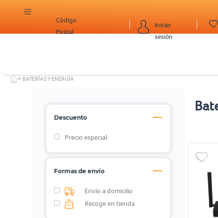
Código
Iniciar
Postal
sesión
BATERÍAS Y ENERGÍA
Bate
Descuento
Precio especial
Formas de envío
Envío a domicilio
Recoge en tienda