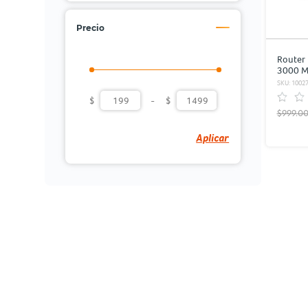
Precio
Router
3000 M
SKU: 1002
$
-
$
$999.0
Aplicar