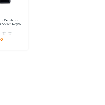
on Regulador
r 550VA Negro
2
00