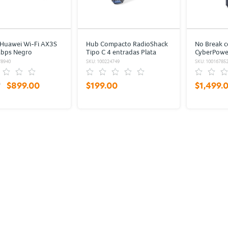
 Huawei Wi-Fi AX3S
Hub Compacto RadioShack
No Break c
bps Negro
Tipo C 4 entradas Plata
CyberPowe
78940
SKU: 100224749
SKU: 10016785
0
$899.00
$199.00
$1,499.