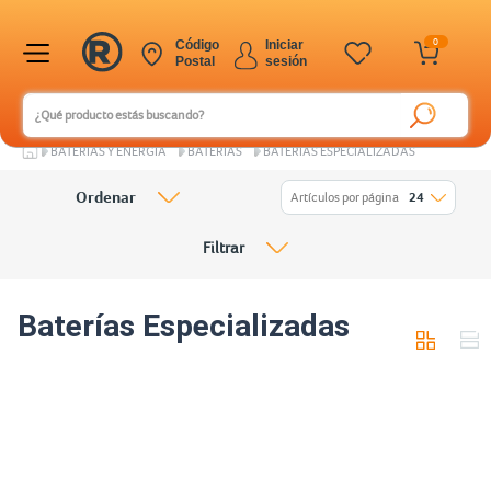
0
Código
Iniciar
Postal
sesión
BATERÍAS Y ENERGÍA
BATERÍAS
BATERÍAS ESPECIALIZADAS
Ordenar
Artículos por página
24
Filtrar
Baterías Especializadas