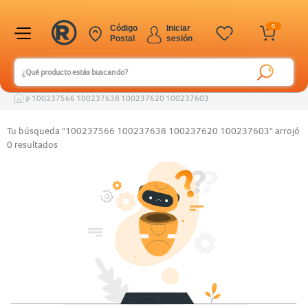
0
Código
Iniciar
Postal
sesión
100237566 100237638 100237620 100237603
Tu búsqueda "100237566 100237638 100237620 100237603" arrojó
0 resultados