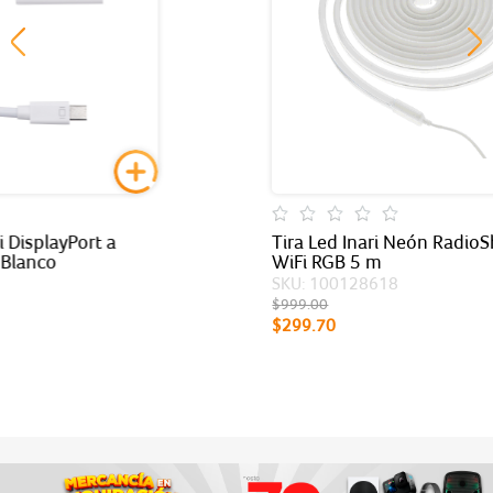
Tira Led Inari Neón RadioShack
WiFi RGB 5 m
SKU: 100128618
$
999.00
$
299.70