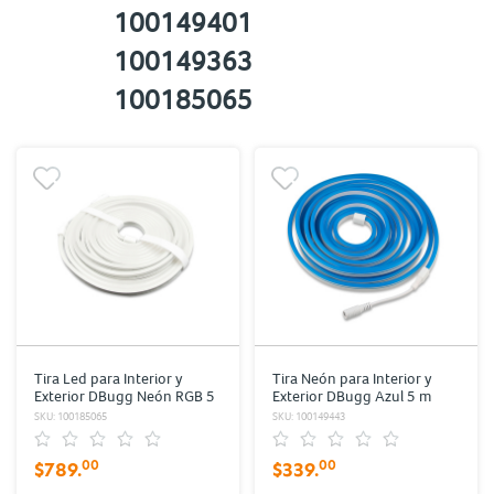
100149401
100149363
100185065
Tira Led para Interior y
Tira Neón para Interior y
Exterior DBugg Neón RGB 5
Exterior DBugg Azul 5 m
m
SKU: 100185065
SKU: 100149443
$789.
00
$339.
00