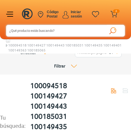
0
Código
Iniciar
Postal
sesión
100094518 100149427 100149443 100185031 100149435 100149401
100149363 100185065
Ordenar
Artículos por página
24
Filtrar
100094518
100149427
100149443
100185031
Tu
búsqueda:
100149435