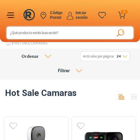
0
Código
Iniciar
Postal
sesión
HOT SALE CAMARAS
Ordenar
Artículos por página
24
Filtrar
Hot Sale Camaras