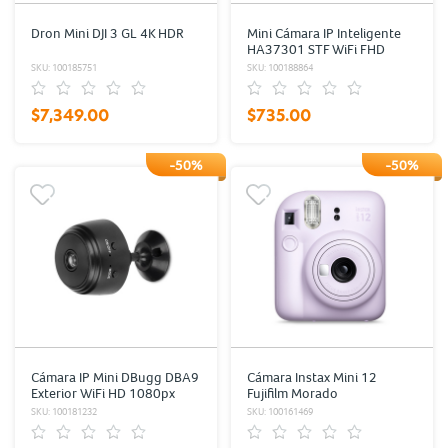
Dron Mini DJI 3 GL 4K HDR
Mini Cámara IP Inteligente
HA37301 STF WiFi FHD
1080p
SKU: 100185751
SKU: 100188864
$7,349.00
$735.00
-50%
-50%
Cámara IP Mini DBugg DBA9
Cámara Instax Mini 12
Exterior WiFi HD 1080px
Fujifilm Morado
SKU: 100181232
SKU: 100161469