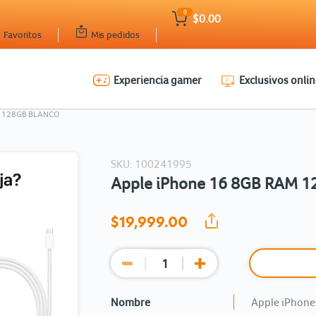
0
$0.00
Favoritos
Mis pedidos
Experiencia gamer
Exclusivos onlin
Ingresar Codigo Postal
M 128GB BLANCO
SKU: 100241995
Apple iPhone 16 8GB RAM 1
$19,999.
00
Nombre
Apple iPhone