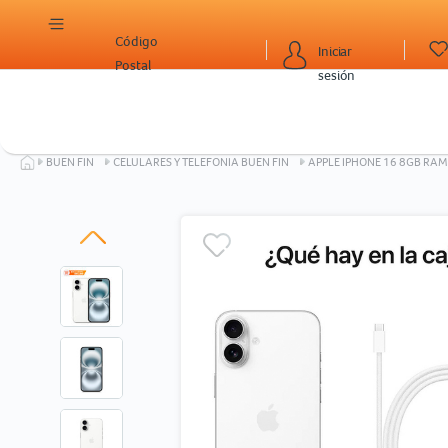
Código
Iniciar
Postal
sesión
BUEN FIN
CELULARES Y TELEFONIA BUEN FIN
APPLE IPHONE 16 8GB RA