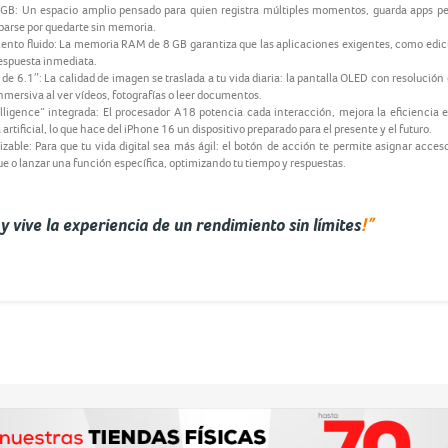
B: Un espacio amplio pensado para quien registra múltiples momentos, guarda apps p
uparse por quedarte sin memoria.
nto fluido: La memoria RAM de 8 GB garantiza que las aplicaciones exigentes, como edici
respuesta inmediata.
de 6.1″: La calidad de imagen se traslada a tu vida diaria: la pantalla OLED con resolució
mersiva al ver vídeos, fotografías o leer documentos.
ligence” integrada: El procesador A18 potencia cada interacción, mejora la eficiencia e
rtificial, lo que hace del iPhone 16 un dispositivo preparado para el presente y el futuro.
zable: Para que tu vida digital sea más ágil: el botón de acción te permite asignar acces
e o lanzar una función específica, optimizando tu tiempo y respuestas.
!”
y vive la experiencia de un rendimiento sin límites