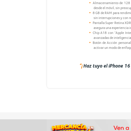
Almacenamiento de 128 G
desde el móvil, sin preoc
8 GB de RAM para rendimie
sin interrupciones y con 
Pantalla Super Retina XDR 
asegura una experiencia in
Chip A18 con “Apple Intel
avanzadas de inteligencia a
Botón de Acción personali
activar un modo de enfoqu
“¡
Haz tuyo el iPhone 16 