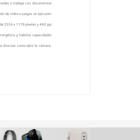
esadas o trabaja con documentos
ón de vídeo o juegos, se ejecuten
n de 2556 x 1179 píxeles y 460 ppi
nergética y habilita capacidades
os directos como abrir la cámara,