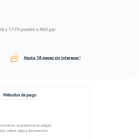
6 x 1179 pixeles a 460 ppi
Hasta
18
meses sin intereses*
Métodos de pago
tenimiento, su presencia se adapta
tos, videos, apps y documentos.