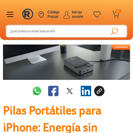
0
Código
Iniciar
Postal
sesión
Pilas Portátiles para
iPhone: Energía sin