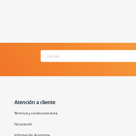
 RAM y el tipo de pantalla, para tomar una decisión bien i
 laptop para arquitectura, explora las opciones dispon
 y encuentra un equipo que se ajuste a tus proyectos y esti
Atención a cliente
Términos y condiciones Aora
Facturación
Información de entrega