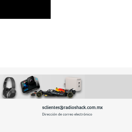
con clientes.
 más ligeras.
sclientes@radioshack.com.mx
Dirección de correo electrónico
ino la que responde de
iones, especialmente el