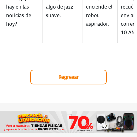
hay en las
algo de jazz
enciende el
recué
noticias de
suave.
robot
enviar
hoy?
aspirador.
correo 
10 AM.
Regresar