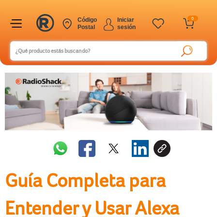
0
Código
Iniciar
Postal
sesión
Guía Completa para
Entender y Usar Alexa