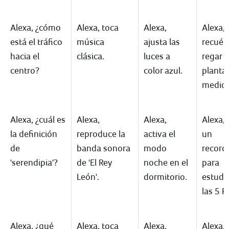
Alexa, ¿cómo
Alexa, toca
Alexa,
Alexa,
está el tráfico
música
ajusta las
recué
hacia el
clásica.
luces a
regar l
centro?
color azul.
plantas
mediod
Alexa, ¿cuál es
Alexa,
Alexa,
Alexa,
la definición
reproduce la
activa el
un
de
banda sonora
modo
record
'serendipia'?
de 'El Rey
noche en el
para
León'.
dormitorio.
estudia
las 5 P
Alexa, ¿qué
Alexa, toca
Alexa,
Alexa,