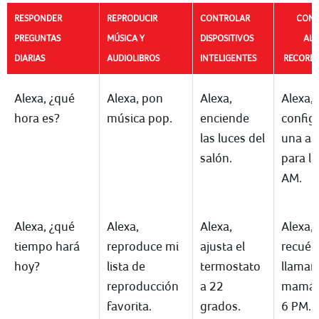
RESPONDER
REPRODUCIR
CONTROLAR
CONF
PREGUNTAS
MÚSICA Y
DISPOSITIVOS
ALA
DIARIAS
AUDIOLIBROS
INTELIGENTES
RECORDA
Alexa, ¿qué
Alexa, pon
Alexa,
Alexa,
hora es?
música pop.
enciende
config
las luces del
una al
salón.
para la
AM.
Alexa, ¿qué
Alexa,
Alexa,
Alexa,
tiempo hará
reproduce mi
ajusta el
recué
hoy?
lista de
termostato
llamar 
reproducción
a 22
mamá a
favorita.
grados.
6 PM.