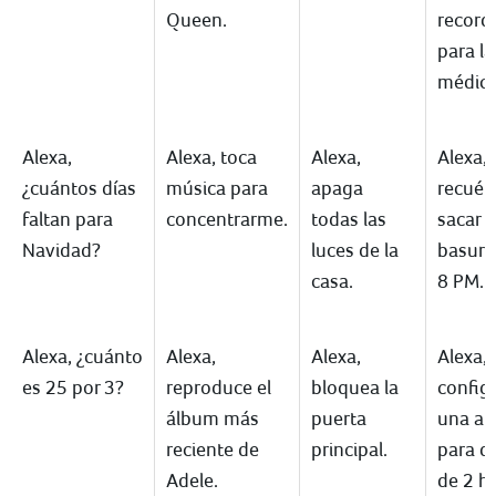
Queen.
record
para la
médica
Alexa,
Alexa, toca
Alexa,
Alexa,
¿cuántos días
música para
apaga
recué
faltan para
concentrarme.
todas las
sacar l
Navidad?
luces de la
basura 
casa.
8 PM.
Alexa, ¿cuánto
Alexa,
Alexa,
Alexa,
es 25 por 3?
reproduce el
bloquea la
config
álbum más
puerta
una al
reciente de
principal.
para d
Adele.
de 2 h