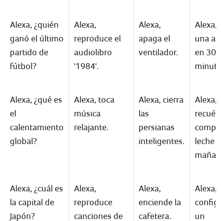
Alexa, ¿quién
Alexa,
Alexa,
Alexa,
ganó el último
reproduce el
apaga el
una al
partido de
audiolibro
ventilador.
en 30
fútbol?
'1984'.
minuto
Alexa, ¿qué es
Alexa, toca
Alexa, cierra
Alexa,
el
música
las
recué
calentamiento
relajante.
persianas
compr
global?
inteligentes.
leche
mañan
Alexa, ¿cuál es
Alexa,
Alexa,
Alexa,
la capital de
reproduce
enciende la
config
Japón?
canciones de
cafetera.
un