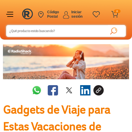
0
Código
Iniciar
Postal
sesión
Gadgets de Viaje para
Estas Vacaciones de