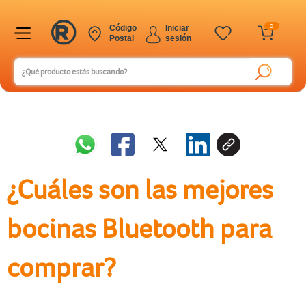
0
Código
Iniciar
Postal
sesión
¿Cuáles son las mejores
bocinas Bluetooth para
comprar?