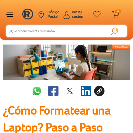
0
Código
Iniciar
Postal
sesión
¿Cómo Formatear una
Laptop? Paso a Paso