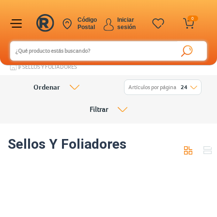
0
Código
Iniciar
Postal
sesión
SELLOS Y FOLIADORES
Ordenar
Artículos por página
24
Filtrar
Sellos Y Foliadores