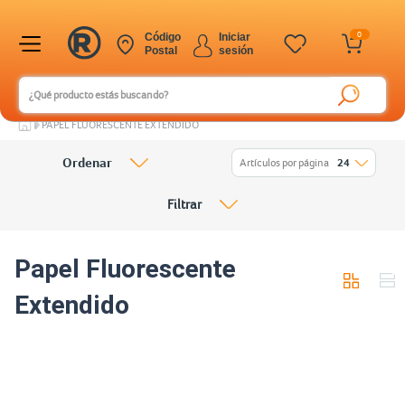
0
Código
Iniciar
Postal
sesión
PAPEL FLUORESCENTE EXTENDIDO
Ordenar
Artículos por página
24
Filtrar
Papel Fluorescente
Extendido