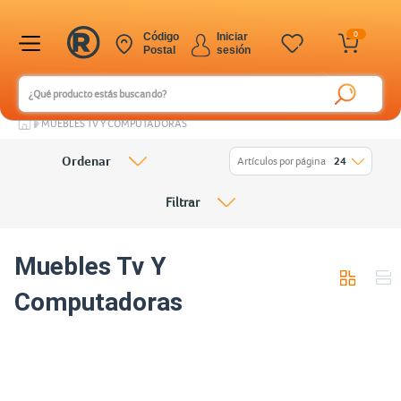
0
Código
Iniciar
Postal
sesión
MUEBLES TV Y COMPUTADORAS
Ordenar
Artículos por página
24
Filtrar
Muebles Tv Y
Computadoras