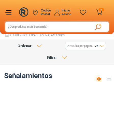
0
Código
Iniciar
Postal
sesión
LETREROS Y LETRAS
SEÑALAMIENTOS
Ordenar
Artículos por página
24
Filtrar
Señalamientos