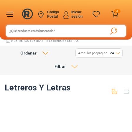
0
Código
Iniciar
Postal
sesión
LETREROS Y LETRAS
LETREROS Y LETRAS
Ordenar
Artículos por página
24
Filtrar
Letreros Y Letras