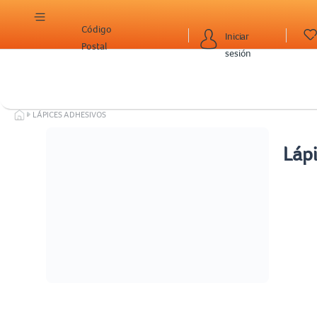
Código
Iniciar
Postal
sesión
LÁPICES ADHESIVOS
Láp