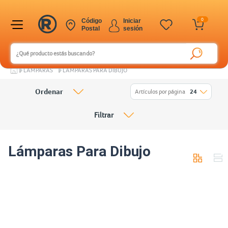
0
Código
Iniciar
Postal
sesión
LÁMPARAS
LÁMPARAS PARA DIBUJO
Ordenar
Artículos por página
24
Filtrar
Lámparas Para Dibujo