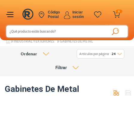
0
Código
Iniciar
Postal
sesión
INDUSTRIAL Y EXTERIORES
GABINETES DE METAL
Ordenar
Artículos por página
24
Filtrar
Gabinetes De Metal