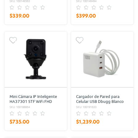
SKU: 100149363
SKU: 100149494
$339.00
$399.00
Mini Cámara IP Inteligente
Cargador de Pared para
HA37301 STF WiFi FHD
Celular USB Dbugg Blanco
1080p
SKU: 100188864
SKU: 100191633
$735.00
$1,239.00