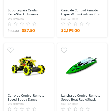
Soporte para Celular
Carro de Control Remoto
RadioShack Universal
Hyper Worm Azul con Rojo
SKU: 100137805
SKU: 100141118
$87.50
$2,199.00
$175.00
Carro de Control Remoto
Lancha de Control Remoto
Speed Buggy Dance
Speed Boat RadioShack
RadioShack Amarillo
Verde con Blanco
SKU: 100141097
SKU: 100144132