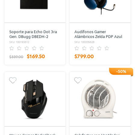
Soporte para Echo Dot 3ra
Audífonos Gamer
Gen. DBugg DBEDH-2
Alámbricos Zelda PDP Azul
Negro
con Morado
SKU: 100193612
SKU: 100205628
$169.50
$799.00
$339.00
-50%