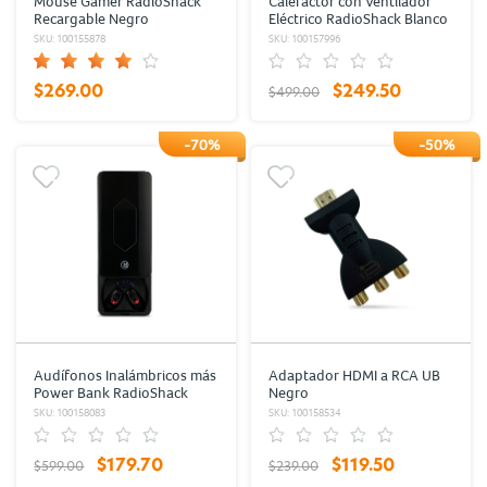
Mouse Gamer RadioShack
Calefactor con Ventilador
Recargable Negro
Eléctrico RadioShack Blanco
SKU: 100155878
SKU: 100157996
$269.00
$249.50
$499.00
-70%
-50%
Audífonos Inalámbricos más
Adaptador HDMI a RCA UB
Power Bank RadioShack
Negro
Negro
SKU: 100158083
SKU: 100158534
$179.70
$119.50
$599.00
$239.00