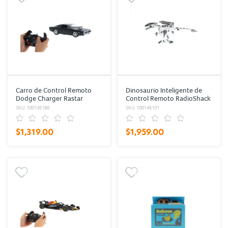
Carro de Control Remoto
Dinosaurio Inteligente de
Dodge Charger Rastar
Control Remoto RadioShack
RadioShack
SKU: 100145186
SKU: 100145101
$1,319.00
$1,959.00