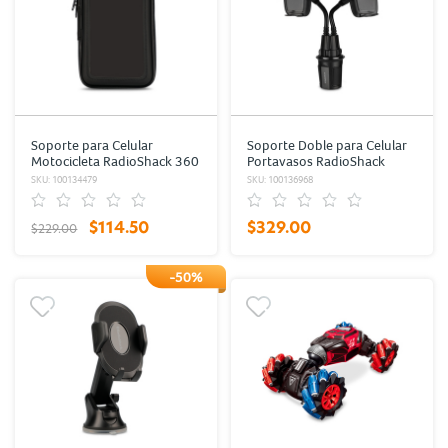
Soporte para Celular
Soporte Doble para Celular
Motocicleta RadioShack 360
Portavasos RadioShack
grados
SKU: 100134479
SKU: 100136968
$114.50
$329.00
$229.00
-50%