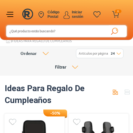
0
Código
Iniciar
Postal
sesión
IDEAS PARA REGALO DE CUMPLEAÑOS
Ordenar
Artículos por página
24
Filtrar
Ideas Para Regalo De
Cumpleaños
-50%