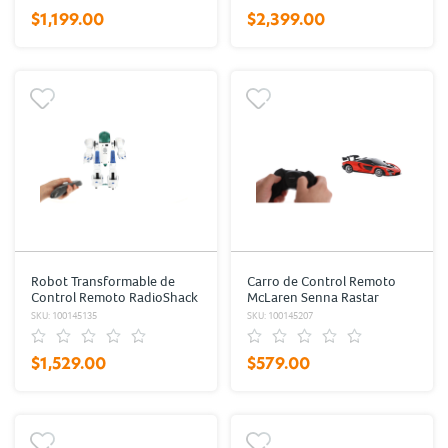
$1,199.00
$2,399.00
Robot Transformable de
Carro de Control Remoto
Control Remoto RadioShack
McLaren Senna Rastar
RadioShack
SKU: 100145135
SKU: 100145207
$1,529.00
$579.00