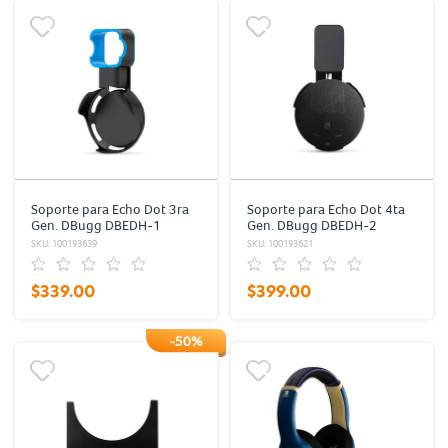
Soporte para Echo Dot 3ra
Soporte para Echo Dot 4ta
Gen. DBugg DBEDH-1
Gen. DBugg DBEDH-2
Negro
Negro
SKU: 100193639
SKU: 100193621
$339.00
$399.00
-50%