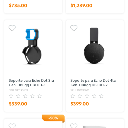
$735.00
$1,239.00
Soporte para Echo Dot 3ra
Soporte para Echo Dot 4ta
Gen. DBugg DBEDH-1
Gen. DBugg DBEDH-2
Negro
Negro
SKU: 100193639
SKU: 100193621
$339.00
$399.00
-50%