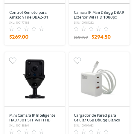
Control Remoto para
Cámara IP Mini DBugg DBA9
Amazon Fire DBAZ-01
Exterior WiFi HD 1080px
DBugg
SKU: 100177188
SKU: 100181232
$269.00
$294.50
$589.00
Mini Cámara IP Inteligente
Cargador de Pared para
HA37301 STF WiFi FHD
Celular USB Dbugg Blanco
1080p
SKU: 100188864
SKU: 100191633