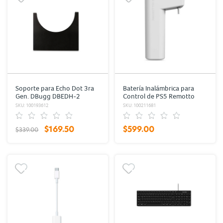
Soporte para Echo Dot 3ra
Batería Inalámbrica para
Gen. DBugg DBEDH-2
Control de PS5 Remotto
Negro
Recargable
SKU: 100193612
SKU: 100211681
$169.50
$599.00
$339.00