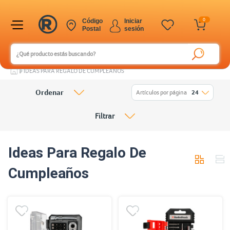
0
Código
Iniciar
Postal
sesión
IDEAS PARA REGALO DE CUMPLEAÑOS
Ordenar
Artículos por página
24
Filtrar
Ideas Para Regalo De
Cumpleaños