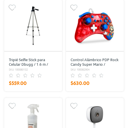
Tripié Selfie Stick para
Control Alámbrico PDP Rock
Celular Dbugg / 1.6 m /
Candy Super Mario /
Negro
Nintendo Switch / Rojo
SKU: 100080132
SKU: 100082904
$559.00
$630.00