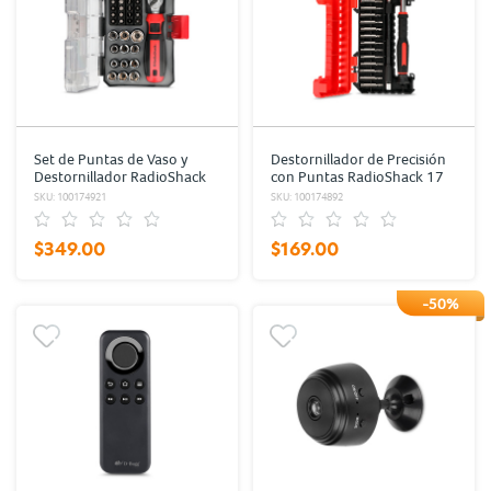
Set de Puntas de Vaso y
Destornillador de Precisión
Destornillador RadioShack
con Puntas RadioShack 17
38 piezas
piezas
SKU: 100174921
SKU: 100174892
$349.00
$169.00
-50%