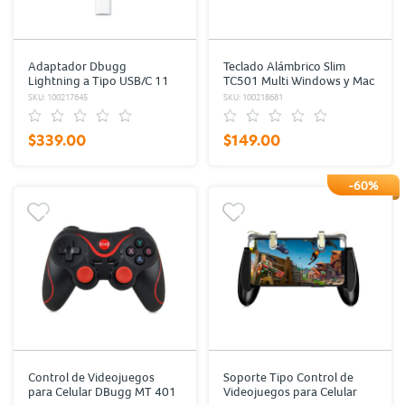
Adaptador Dbugg
Teclado Alámbrico Slim
Lightning a Tipo USB/C 11
TC501 Multi Windows y Mac
cm Blanco
OS Negro
SKU: 100217645
SKU: 100218681
$339.00
$149.00
-60%
Control de Videojuegos
Soporte Tipo Control de
para Celular DBugg MT 401
Videojuegos para Celular