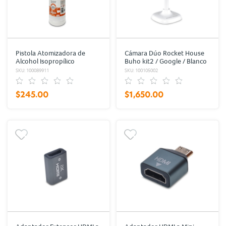
Pistola Atomizadora de
Cámara Dúo Rocket House
Alcohol Isopropílico
Buho kit2 / Google / Blanco
RadioShack 1L
SKU: 100089911
SKU: 100105002
$245.00
$1,650.00