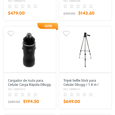
/ Negro con rojo
PUBG Mobile Trigger MT
SKU: 100002273
SKU: 100002265
201 Negro
$479.00
$143.60
$359.00
-50%
Cargador de Auto para
Tripié Selfie Stick para
Celular Carga Rápida DBugg
Celular Dbugg / 1.8 m /
/ Negro y Blanco / 1 Tipo C /
Negro
SKU: 100074314
SKU: 100080141
1 USB
$194.50
$649.00
$389.00