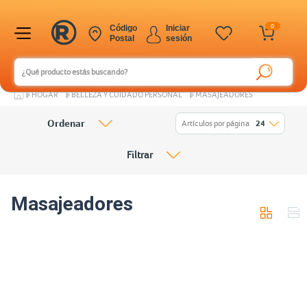
0
Código
Iniciar
Postal
sesión
HOGAR
BELLEZA Y CUIDADO PERSONAL
MASAJEADORES
Ordenar
Artículos por página
24
Filtrar
Masajeadores