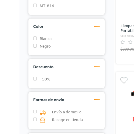
MT-816
Lámpara
Color
Portáti
Recarga
SKU: 1000
Blanco
Negro
$399.0
Descuento
+50%
Formas de envío
Envío a domicilio
Recoge en tienda