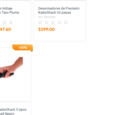
 Voltaje
Desarmadores de Precisión
k Tipo Pluma
RadioShack 32 piezas
ro
1
SKU: 100135236
47.60
$299.00
-60%
dioShack 3 tipos
dad Negro