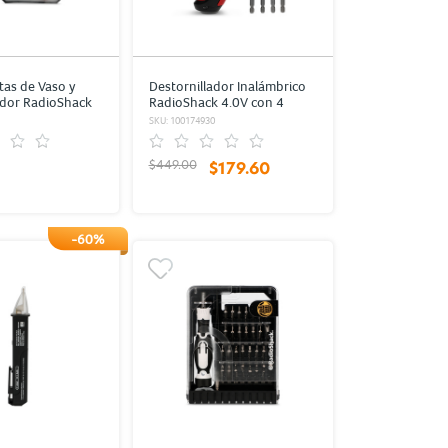
tas de Vaso y
Destornillador Inalámbrico
ador RadioShack
RadioShack 4.0V con 4
Puntas Negro
1
SKU: 100174930
$449.00
$179.60
-60%