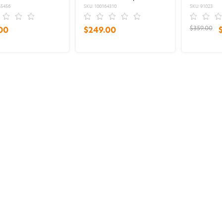
 piezas
55456
SKU: 100164310
SKU: 91023
$359.00
00
$249.00