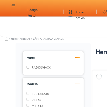
Código
Iniciar
Postal
sesión
HERRAMIENTAS Y LÁMPARAS RADIOSHACK
Her
Marca
RADIOSHACK
Modelo
100135236
9136S
MT-612