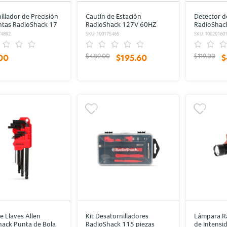
illador de Precisión
Cautín de Estación
Detector de
ntas RadioShack 17
RadioShack 127V 60HZ
RadioShac
40W
1000V Neg
74892
SKU: 100175465
SKU: 10020160
$489.00
$119.00
00
$195.60
$
e Llaves Allen
Kit Desatornilladores
Lámpara Ra
ack Punta de Bola
RadioShack 115 piezas
de Intensi