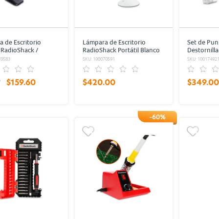
 de Escritorio
Lámpara de Escritorio
Set de Pun
l RadioShack /
RadioShack Portátil Blanco
Destornill
ble / Negro
38 piezas
70583
SKU: 100070591
SKU: 10017492
0
$159.60
$420.00
$349.00
-60%