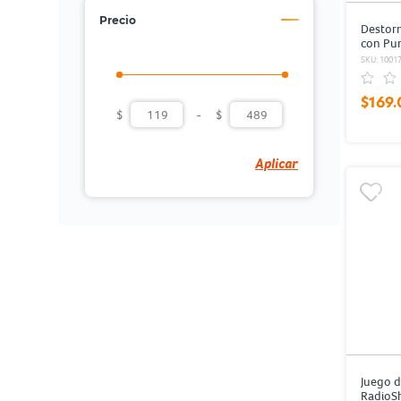
Precio
Destorn
con Pu
piezas
SKU: 1001
$169.
$
-
$
Aplicar
Juego d
RadioSh