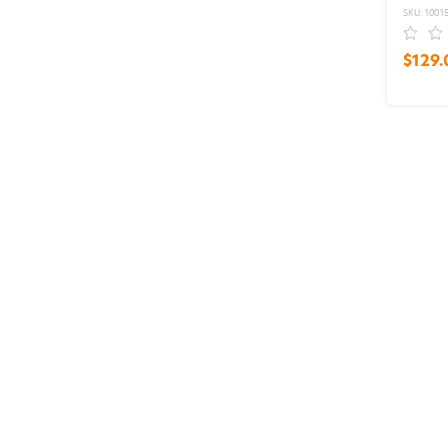
Acero 9
SKU: 1001
$129.