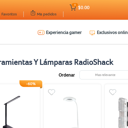
0
$0.00
Favoritos
Mis pedidos
Experiencia gamer
Exclusivos onlin
ramientas Y Lámparas RadioShack
Ordenar
Mas relevante
-60%