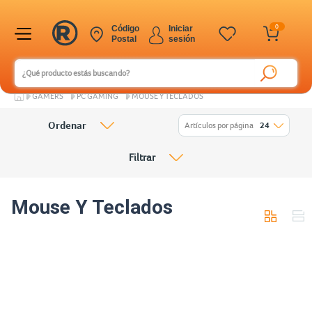
0
Código
Iniciar
Postal
sesión
GAMERS
PC GAMING
MOUSE Y TECLADOS
Ordenar
Artículos por página
24
Filtrar
Mouse Y Teclados