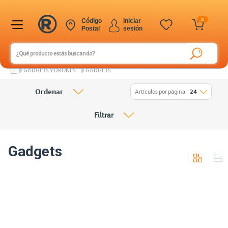
0
Código
Iniciar
Postal
sesión
GADGETS Y DRONES
GADGETS
Ordenar
Artículos por página
24
Filtrar
Gadgets