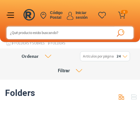
0
Código
Iniciar
Postal
sesión
FOLDERS Y SOBRES
FOLDERS
Ordenar
Artículos por página
24
Filtrar
Folders