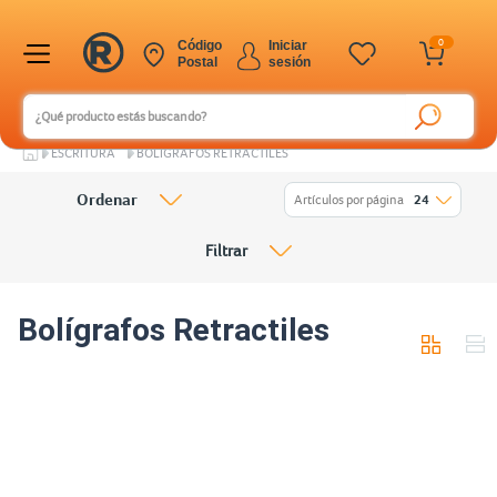
0
Código
Iniciar
Postal
sesión
ESCRITURA
BOLÍGRAFOS RETRACTILES
Ordenar
Artículos por página
24
Filtrar
Bolígrafos Retractiles