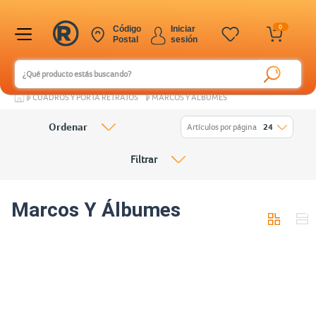
0
Código
Iniciar
Postal
sesión
CUADROS Y PORTA RETRATOS
MARCOS Y ÁLBUMES
Ordenar
Artículos por página
24
Filtrar
Marcos Y Álbumes