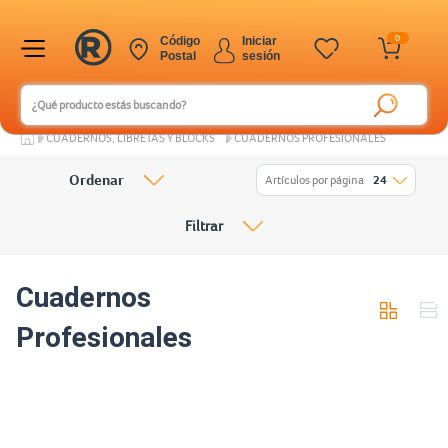
0
Código
Iniciar
Postal
sesión
CUADERNOS, LIBRETAS Y BLOCKS
CUADERNOS PROFESIONALES
Ordenar
Artículos por página
24
Filtrar
Cuadernos
Profesionales