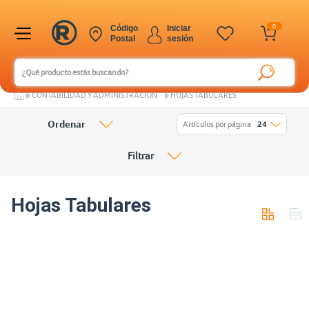
0
Código
Iniciar
Postal
sesión
CONTABILIDAD Y ADMINISTRACIÓN
HOJAS TABULARES
Ordenar
Artículos por página
24
Filtrar
Hojas Tabulares