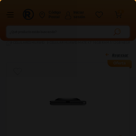
0
Código
Iniciar
Postal
sesión
Ingresar Codigo Postal
CELULARES HUAWEI
CELULAR HUAWEI MATE X7 16GB RAM 512GB NEGRO
Regresar