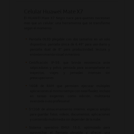
Celular Huawei Mate X7
El HUAWEI Mate X7 Negro nace para quienes necesitan
más que un celular: una herramienta que se transforme
según el momento.
Pantalla OLED plegable con dos tamaños en un solo
dispositivo: pantalla única de 6.49" para uso diario y
pantalla dual de 8" para productividad, lectura y
entretenimiento visual inmersivo.
Certificación IP-59, que brinda resistencia ante
salpicaduras y polvo, pensada para acompañarte en
trayectos, viajes y jornadas intensas sin
preocupaciones.
16GB de RAM que permiten ejecutar múltiples
aplicaciones al mismo tiempo con total fluidez, incluso
en tareas exigentes como edición, multitarea
avanzada o uso profesional.
512GB de almacenamiento interno, espacio amplio
para guardar fotos, videos, documentos, aplicaciones
y contenido multimedia sin depender de la nube.
Sistema operativo EMUI 15.0, optimizado para
aprovechar el formato plegable y ofrecer una