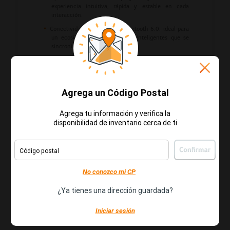
experiencia intuitiva, rápida y estable en cada
interacción.
Conectividad moderna con Bluetooth 6.0, ideal para
un ecosistema de dispositivos inteligentes que se
sincronizan sin esfuerzo.
Sistema de cámaras traseras 50MP + 40MP + 50MP,
diseñado para capturar imágenes detalladas, paisajes
amplios, retratos definidos y escenas nocturnas con
gran fidelidad.
Agrega un Código Postal
Cámara frontal de 8MP, perfecta para videollamadas
claras, selfies naturales y contenido para redes
Agrega tu información y verifica la
sociales o trabajo remoto.
disponibilidad de inventario cerca de ti
Batería de 5600 mAh, creada para soportar largas
horas de uso continuo entre trabajo, entretenimiento
y comunicación.
Código postal
Supercarga inalámbrica de 50W, que reduce tiempos
No conozco mi CP
de espera y mantiene tu smartphone listo cuando más
lo necesitas, sin depender de cables.
¿Ya tienes una dirección guardada?
“¡
Da el siguiente paso hacia una experiencia móvil
Iniciar sesión
!”
más completa y versátil