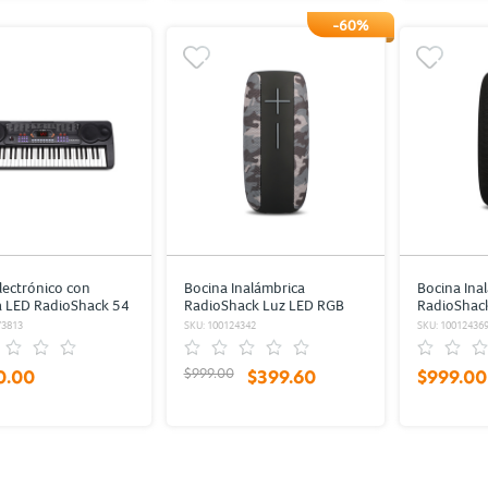
-60%
lectrónico con
Bocina Inalámbrica
Bocina Ina
a LED RadioShack 54
RadioShack Luz LED RGB
RadioShac
Negro
6hrs de Reproducción
6hrs de Re
73813
SKU: 100124342
SKU: 10012436
Camuflaje
Negro
$999.00
0.00
$399.60
$999.00