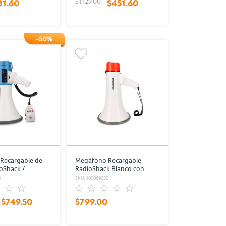
$1,129.00
31.60
$451.60
-50%
Recargable de
Megáfono Recargable
oShack /
RadioShack Blanco con
iliar / Blanco
Naranja
6
SKU: 100069030
$749.50
$799.00