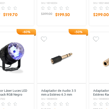
60221
SKU: 100160204
SKU: 10021484
0
$399.00
$119.70
$199.50
$299.00
-60%
-50%
or Láser Luces LED
Adaptador de Audio 3.5
Adaptador
hack RGB Negro
mm a Estéreo 6.3 mm
Estéreo R
RadioShack / Negro
Dorado
67502
SKU: 100089559
SKU: 10008960