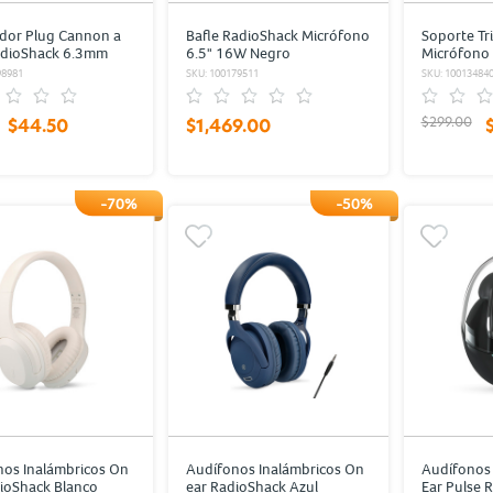
dor Plug Cannon a
Bafle RadioShack Micrófono
Soporte Tri
adioShack 6.3mm
6.5" 16W Negro
Micrófono
cm
98981
SKU: 100179511
SKU: 10013484
$299.00
$44.50
$1,469.00
-70%
-50%
os Inalámbricos On
Audífonos Inalámbricos On
Audífonos 
ioShack Blanco
ear RadioShack Azul
Ear Pulse 