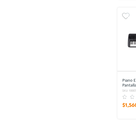
Piano E
Pantall
teclas 
SKU: 1000
$1,56