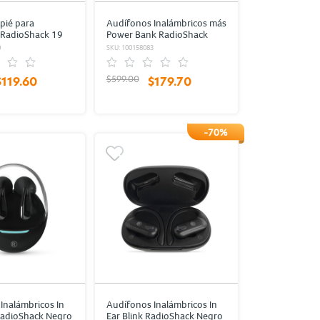
pié para
Audífonos Inalámbricos más
 RadioShack 19
Power Bank RadioShack
Negro
0
SKU: 100158083
$599.00
$119.60
$179.70
-70%
Inalámbricos In
Audífonos Inalámbricos In
RadioShack Negro
Ear Blink RadioShack Negro