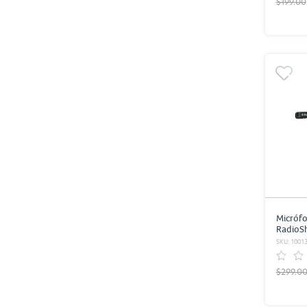
$199.00
Micrófo
RadioS
SKU: 1001
$299.0