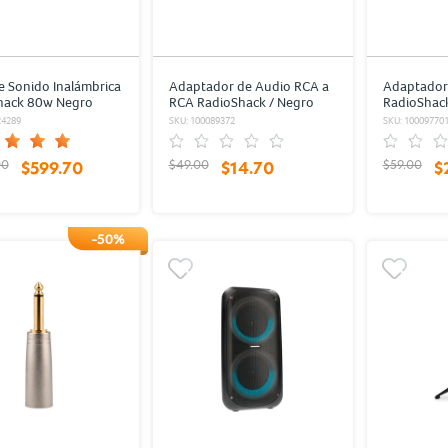
e Sonido Inalámbrica
Adaptador de Audio RCA a
Adaptador
hack 80w Negro
RCA RadioShack / Negro
RadioShac
24289
SKU: 100089372
SKU: 10009770
00
$49.00
$59.00
$599.70
$14.70
$
-50%