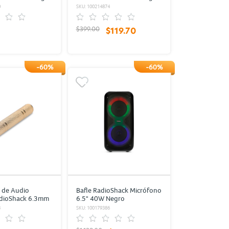
0
SKU: 100214874
$399.00
$119.70
-60%
-60%
 de Audio
Bafle RadioShack Micrófono
adioShack 6.3mm
6.5" 40W Negro
4
SKU: 100179386