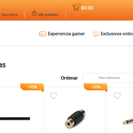
0
$0.00
Favoritos
Mis pedidos
Experiencia gamer
Exclusivos onlin
as
Ordenar
Mas relevante
-70%
-70%