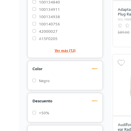
100134840
100134911
Adapta
Plug R
100134938
Dorado
SKU: 1000
100140756
42000027
$89.00
A15F0205
Ver más (12)
Color
Negro
Descuento
+50%
Audífon
ear Rad