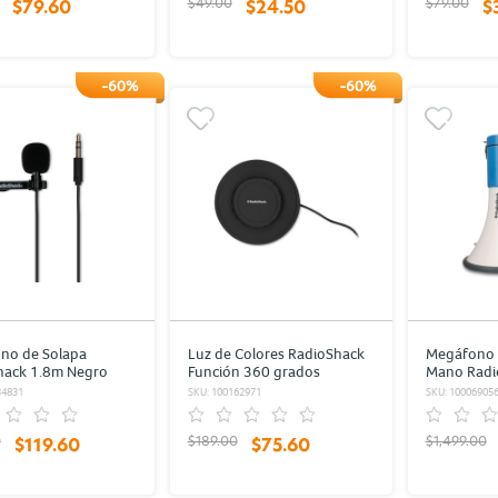
$49.00
$79.00
$79.60
$24.50
$
-60%
-60%
no de Solapa
Luz de Colores RadioShack
Megáfono 
hack 1.8m Negro
Función 360 grados
Mano Radi
USB/SD/Aux
34831
SKU: 100162971
SKU: 10006905
con azul
0
$189.00
$1,499.00
$119.60
$75.60