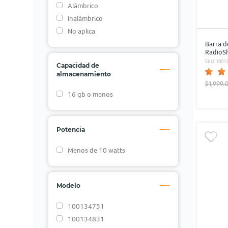
Alámbrico
Inalámbrico
No aplica
Barra d
RadioS
SKU: 1001
Capacidad de
almacenamiento
$1,999.
16 gb o menos
Potencia
Menos de 10 watts
Modelo
100134751
100134831