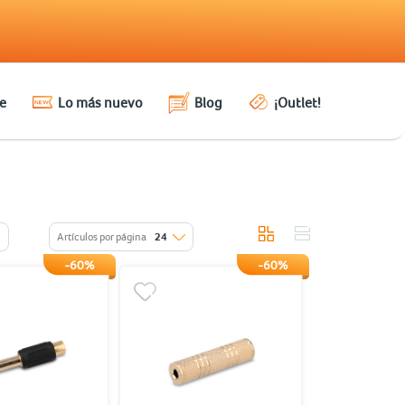
e
Lo más nuevo
Blog
¡Outlet!
Artículos por página
24
-60%
-60%