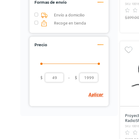
Formas de envío
SKU: 1001
Envío a domicilio
$399.0
Recoge en tienda
Precio
$
-
$
Aplicar
Proyect
RadioS
SKU: 1001