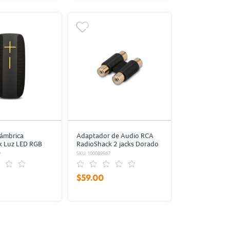
lámbrica
Adaptador de Audio RCA
k Luz LED RGB
RadioShack 2 jacks Dorado
producción
9
SKU: 100089567
$59.00