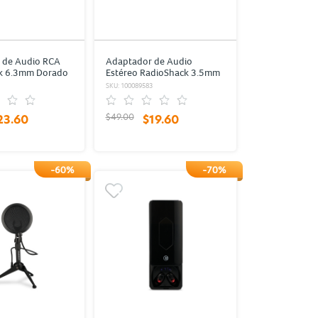
 de Audio RCA
Adaptador de Audio
k 6.3mm Dorado
Estéreo RadioShack 3.5mm
Dorado
1
SKU: 100089583
$49.00
23.60
$19.60
-60%
-70%