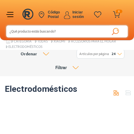
0
Código
Iniciar
Postal
sesión
CATEGORÍA
TODAS
XIAOMI
ACCESORIOS PARA EL HOGAR
ELECTRODOMÉSTICOS
Ordenar
Artículos por página
24
Filtrar
Electrodomésticos