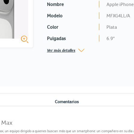
Nombre
Apple iPhone
Modelo
MFXG4LL/A
Color
Plata
Pulgadas
6.9"
Ver más detalles
o
Comentarios
o Max
ax, un equipo dirigido a quienes buscan más que un smartphone: un compañero en su día a 