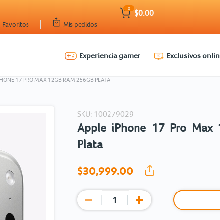
0
$0.00
Favoritos
Mis pedidos
Experiencia gamer
Exclusivos onlin
Ingresar Codigo Postal
PHONE 17 PRO MAX 12GB RAM 256GB PLATA
SKU: 100279029
Apple iPhone 17 Pro Max
Plata
$30,999.
00