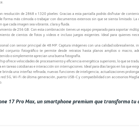
te.
on resolución de 2868 x 1320 píxeles: Gracias a esta pantalla podrás disfrutar de conten
 de forma más cómoda o trabajar con documentos extensos sin que se sienta limitado. La 
 que cada imagen sea vibrante, clara y fluida.
ento de 256 GB: Con esta combinación tienes un equipo preparado para soportar múltiple
ento de cientos de fotos y videos e incluso juegos exigentes. Ideal para quienes nec
ional con sensor principal de 48 MP: Captura imágenes con una calidad sobresaliente, in
 del conjunto fotográfico te permite desde retratos hasta planos amplios o macro, 
nido o simplemente aprecian una buena fotografía.
hip ofrece velocidades de procesamiento y eficiencia energética superiores, lo que se trad
n tareas cotidianas e interacción sin interrupciones. Ideal para días largos en los que exige
re brinda una interfaz refinada, nuevas funciones de inteligencia, actualizaciones prolon
e red 5G, Wi-Fi de última generación, puerto USB-C y compatibilidad con accesorios MagSa
o.
hone 17 Pro Max, un smartphone premium que transforma tu d