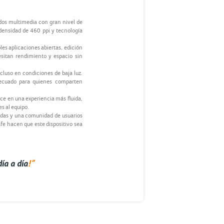
idos multimedia con gran nivel de
densidad de 460 ppi y tecnología
s aplicaciones abiertas, edición
esitan rendimiento y espacio sin
cluso en condiciones de baja luz.
adecuado para quienes comparten
uce en una experiencia más fluida,
s al equipo.
gadas y una comunidad de usuarios
fe hacen que este dispositivo sea
!”
ía a día