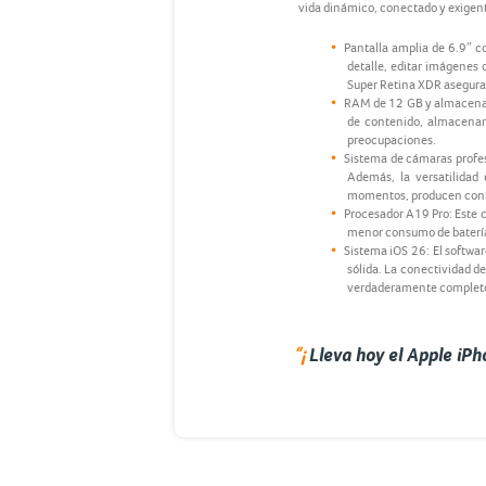
vida dinámico, conectado y exigen
Pantalla amplia de 6.9″ c
detalle, editar imágenes
Super Retina XDR aseguran
RAM de 12 GB y almacenami
de contenido, almacenami
preocupaciones.
Sistema de cámaras profes
Además, la versatilidad
momentos, producen conte
Procesador A19 Pro: Este c
menor consumo de batería e
Sistema iOS 26: El softwa
sólida. La conectividad d
verdaderamente complet
“¡
Lleva hoy el Apple iP