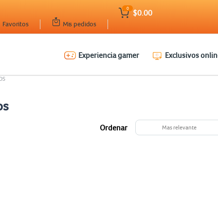
0
$0.00
Favoritos
Mis pedidos
Experiencia gamer
Exclusivos onlin
OS
os
Ordenar
Mas relevante