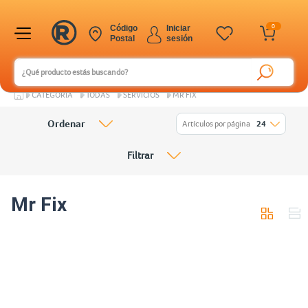
0
Código
Iniciar
Postal
sesión
CATEGORÍA
TODAS
SERVICIOS
MR FIX
Ordenar
Artículos por página
24
Filtrar
Mr Fix