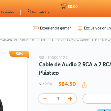
0
$0.00
Favoritos
Mis pedidos
Experiencia gamer
Exclusivos onlin
Ingresar Codigo Postal
 Y ADAPTADORES DE VIDEO
CABLE DE AUDIO 2 RCA A 2 RCA RADIOSHACK 1.8 M PLÁ
50%
SKU: 100099124
Cable de Audio 2 RCA a 2 RC
Plástico
$84.
50
$169.00