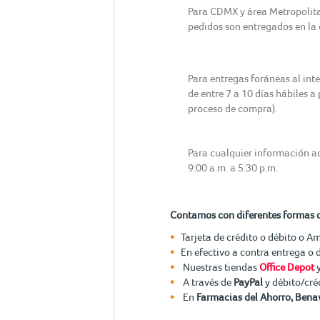
Para CDMX y área Metropolitana
pedidos son entregados en la d
Para entregas foráneas al int
de entre 7 a 10 días hábiles a
proceso de compra).
Para cualquier información ad
9:00 a.m. a 5:30 p.m.
Contamos con diferentes formas 
Tarjeta de crédito o débito o A
En efectivo a contra entrega o 
Nuestras tiendas
Office Depot
A través de
PayPal
y débito/cré
En
Farmacias del Ahorro, Benav