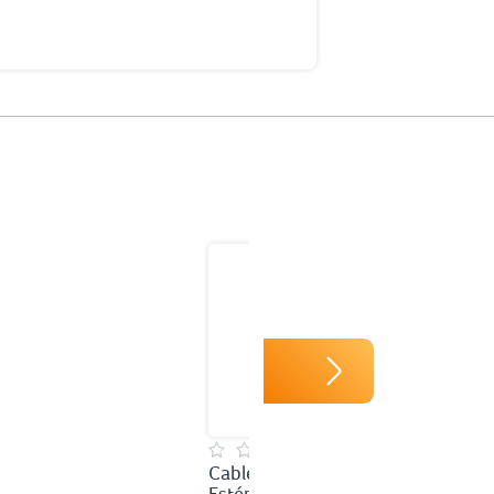
Cable RCA Audio
Estéreo RadioShack /