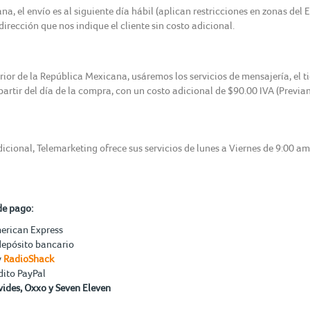
, el envío es al siguiente día hábil (aplican restricciones en zonas del 
irección que nos indique el cliente sin costo adicional.
erior de la República Mexicana, usáremos los servicios de mensajería, el 
 partir del día de la compra, con un costo adicional de $90.00 IVA (Previ
icional, Telemarketing ofrece sus servicios de lunes a Viernes de 9:00 a
de pago:
merican Express
depósito bancario
y
RadioShack
dito PayPal
ides, Oxxo y Seven Eleven