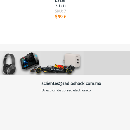
3.6 m / Plástico / Negro
SKU: 73294
$59.60
sclientes@radioshack.com.mx
Dirección de correo electrónico