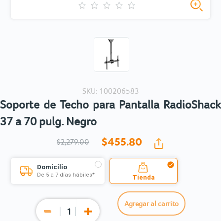
SKU: 100206583
Soporte de Techo para Pantalla RadioShack
37 a 70 pulg. Negro
$455.
80
$2,279.00
Domicilio
De 5 a 7 días hábiles*
Tienda
Agregar al carrito