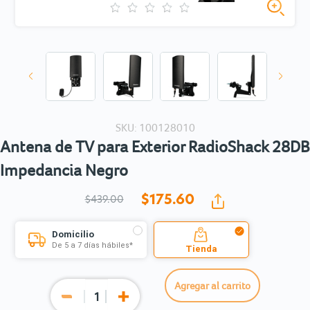
SKU: 100128010
Antena de TV para Exterior RadioShack 28DB
Impedancia Negro
$175.
60
$439.00
Domicilio
De 5 a 7 días hábiles*
Tienda
Agregar al carrito